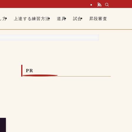
し方
上達する練習方法
道具
試合
昇段審査
PR