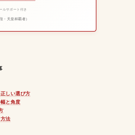
メールサポート付き
段・天皇杯覇者）
事
の正しい選び方
の幅と角度
方
ク方法