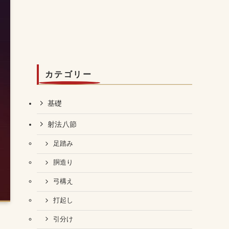
カテゴリー
基礎
射法八節
足踏み
胴造り
弓構え
打起し
引分け