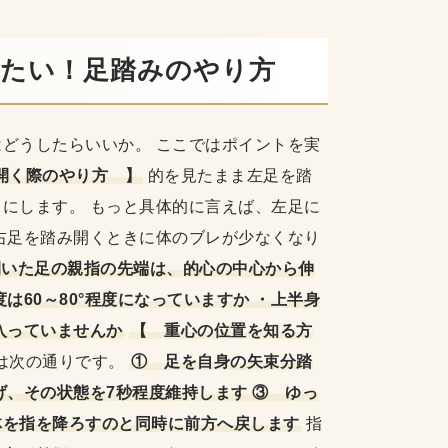
きたい！足踏みのやり方
どうしたらいいか。 ここではポイントを実
開く際のやり方 】
的を見たまま左足を踏
にします。 もっと具体的に言えば、左足に
右足を踏み開くときに体のブレが少なくなり
開いた足の親指の先端は、的心の中心から伸
は60～80°程度になっていますか ・上半身
入っていませんか
【 重心の位置を知る方
は次の通りです。
① 足を自身の矢束分踏
げ、その状態を7秒程度維持します ③ ゆっ
体を指を降ろすのと同時に前方へ戻します
指