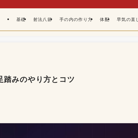
基礎
射法八節
手の内の作り方
体配
早気の直
足踏みのやり方とコツ