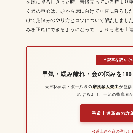
を床に降ろしきった時、普段立っている時より重
く際の重心は、頭から床に向けて垂直に降ろした
けて足踏みのやり方とコツについて解説しました
みを正確にできるようになって、より弓道を上
この記事を読んで
早気・緩み離れ・会の悩みを18
天皇杯覇者・教士八段の
増渕敦人先生
が監修
誤するより、一流の指導者
弓道上達革命の詳細
→ 弓道上達革命の詳しい