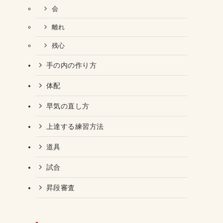
会
離れ
残心
手の内の作り方
体配
早気の直し方
上達する練習方法
道具
試合
昇段審査