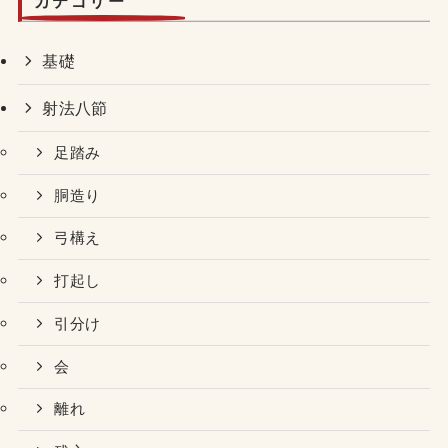
カテゴリー
基礎
射法八節
足踏み
胴造り
弓構え
打起し
引分け
会
離れ