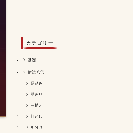
カテゴリー
基礎
射法八節
足踏み
胴造り
弓構え
打起し
引分け