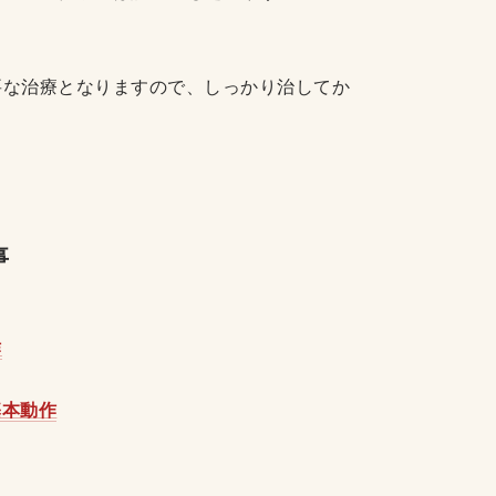
要な治療となりますので、しっかり治してか
事
作
基本動作