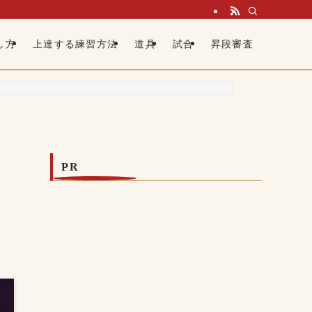
し方
上達する練習方法
道具
試合
昇段審査
PR