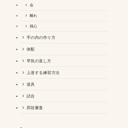
会
離れ
残心
手の内の作り方
体配
早気の直し方
上達する練習方法
道具
試合
昇段審査