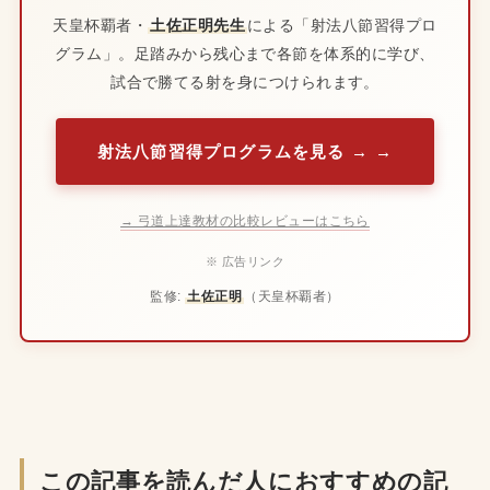
天皇杯覇者・
土佐正明先生
による「射法八節習得プロ
グラム」。足踏みから残心まで各節を体系的に学び、
試合で勝てる射を身につけられます。
射法八節習得プログラムを見る →
→ 弓道上達教材の比較レビューはこちら
※ 広告リンク
監修:
土佐正明
（天皇杯覇者）
この記事を読んだ人におすすめの記