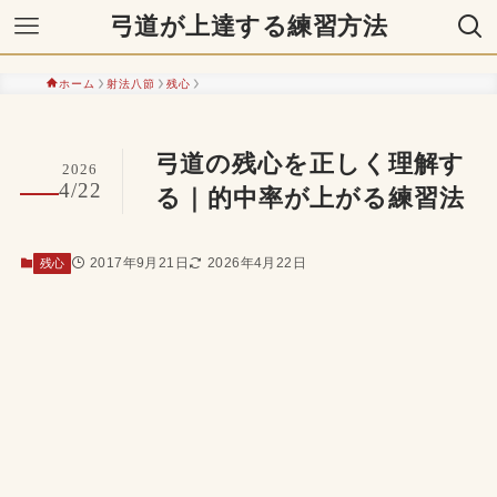
弓道が上達する練習方法
ホーム
射法八節
残心
弓道の残心を正しく理解す
2026
4/22
る｜的中率が上がる練習法
2017年9月21日
2026年4月22日
残心