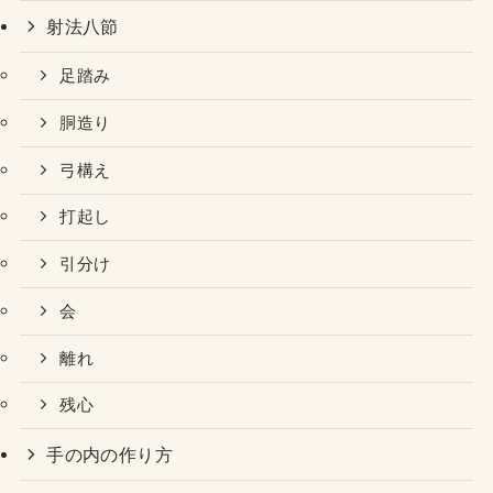
射法八節
足踏み
胴造り
弓構え
打起し
引分け
会
離れ
残心
手の内の作り方