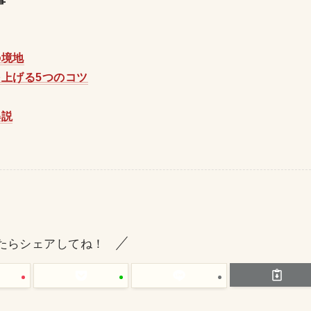
事
の境地
上げる5つのコツ
解説
たらシェアしてね！