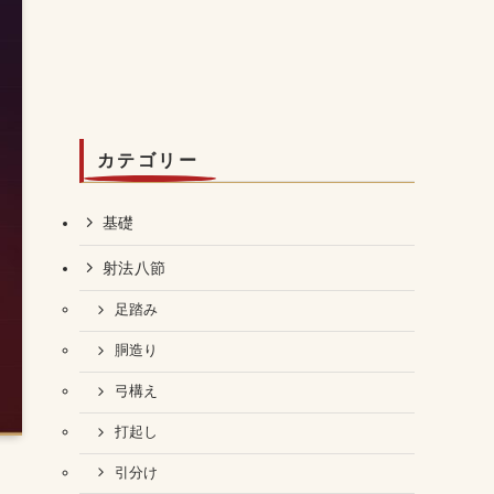
カテゴリー
基礎
射法八節
足踏み
胴造り
弓構え
打起し
引分け