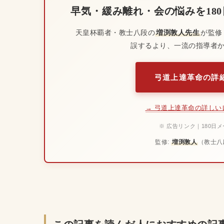
早気・緩み離れ・会の悩みを18
天皇杯覇者・教士八段の
増渕敦人先生
が監修
誤するより、一流の指導者
弓道上達革命の詳細
→ 弓道上達革命の詳しい
※ 広告リンク｜180日
監修:
増渕敦人
（教士八