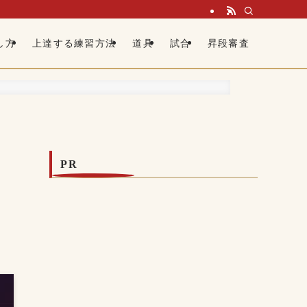
し方
上達する練習方法
道具
試合
昇段審査
PR