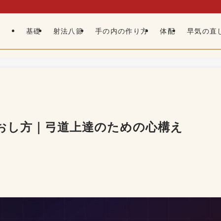
基礎
射法八節
手の内の作り方
体配
早気の直
おし方｜弓道上達のための心構え