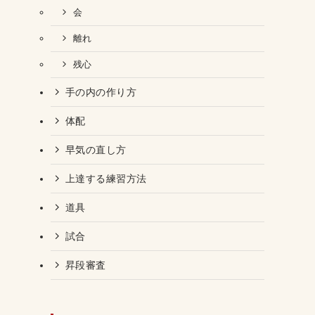
会
離れ
残心
手の内の作り方
体配
早気の直し方
上達する練習方法
道具
試合
昇段審査