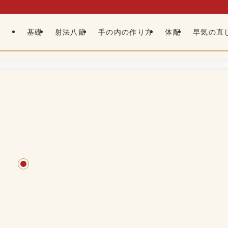
基礎
射法八節
手の内の作り方
体配
早気の直