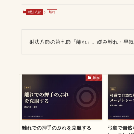
射法八節
離れ
射法八節の第七節「離れ」。緩み離れ・早気
離れ
離れでの押手のぶれを克服する
弓道で自然