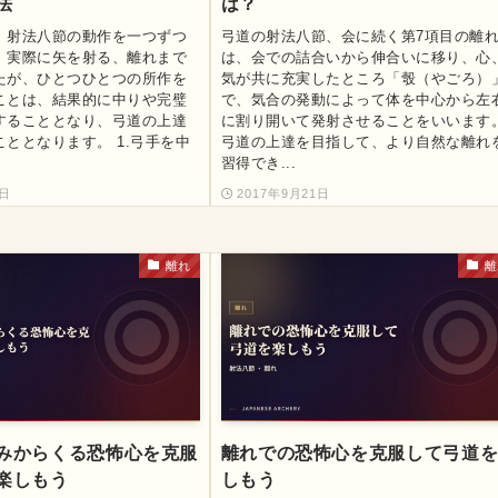
法
は？
、射法八節の動作を一つずつ
弓道の射法八節、会に続く第7項目の離
、実際に矢を射る、離れまで
は、会での詰合いから伸合いに移り、心
たが、ひとつひとつの所作を
気が共に充実したところ「彀（やごろ）
ことは、結果的に中りや完璧
で、気合の発動によって体を中心から左
することとなり、弓道の上達
に割り開いて発射させることをいいます
ととなります。 1.弓手を中
弓道の上達を目指して、より自然な離れ
習得でき...
1日
2017年9月21日
離れ
離
みからくる恐怖心を克服
離れでの恐怖心を克服して弓道
楽しもう
しもう