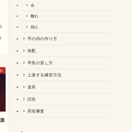
会
れ
、
離れ
」
右
残心
。
を
手の内の作り方
体配
早気の直し方
れ
上達する練習方法
道具
試合
昇段審査
を楽