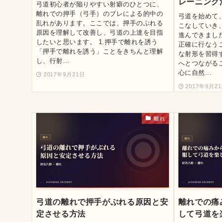
レーニング
弓道初心者が陥りやすい射癖のひとつに、
離れでの押手（弓手）のブレによる的中の
弓道を始めて
乱れがあります。ここでは、押手のぶれる
こなしていき
原因を理解して改善し、弓道の上達を目指
進んできまし
したいと思います。 1.押手で離れを誘う
正確に行なう
「押手で離れを誘う」ことをきちんと理解
な射形を習得
し、行射...
へとつながるこ
心に自然...
2017年9月21日
2017年9月2
離れ
弓道の離れで押手がぶれる原因と安
離れでの痛
定させる方法
して弓道を