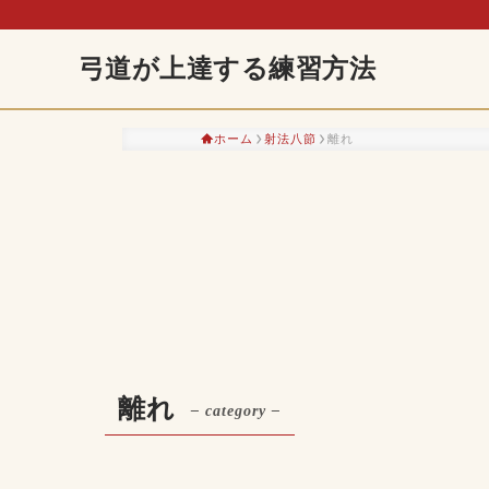
弓道が上達する練習方法
ホーム
射法八節
離れ
離れ
– category –