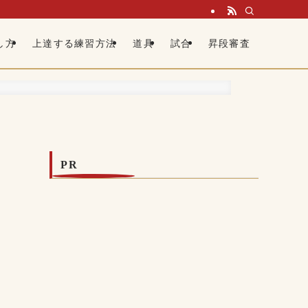
し方
上達する練習方法
道具
試合
昇段審査
PR