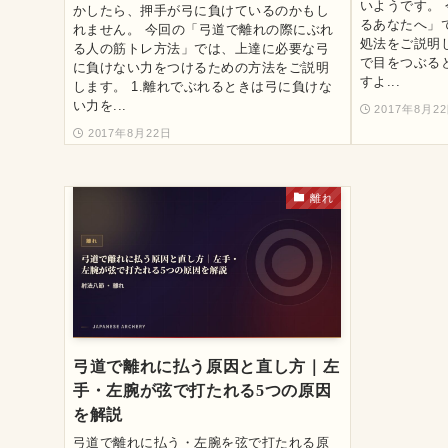
いようです。
かしたら、押手が弓に負けているのかもし
るあなたへ」
れません。 今回の「弓道で離れの際にぶれ
処法をご説明し
る人の筋トレ方法」では、上達に必要な弓
で目をつぶる
に負けない力をつけるための方法をご説明
すよ...
します。 1.離れでぶれるときは弓に負けな
い力を...
2017年8月2
2017年8月22日
離れ
弓道で離れに払う原因と直し方｜左
手・左腕が弦で打たれる5つの原因
を解説
弓道で離れに払う・左腕を弦で打たれる原