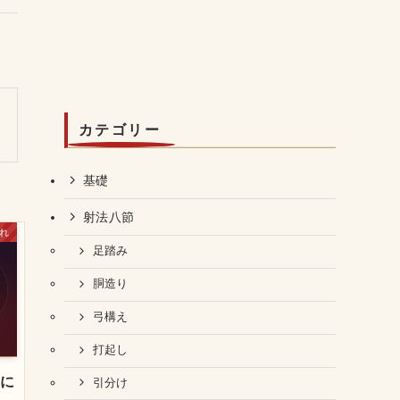
カテゴリー
基礎
射法八節
れ
足踏み
胴造り
弓構え
打起し
るに
引分け