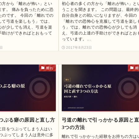
の方から「離れが怖い」とい
初心者の多くの方から「離れが怖い」と
ます。 痛みを負ったために恐
うことを聞きます。 この問題は、最終的
たのです。 今回の「離れでの
自分自身との戦いになりますが、今回の
して弓道を楽しもう」では、
「離れでの恐怖心を克服して弓道を楽し
心が少しでも消え、弓道を楽
う」では、離れでの恐怖心が少しでも消
手助けができればとおもって
え、弓道の上達の手助けができればとお
っています。...
3日
2017年8月23日
離れ
離
つぶる癖の原因と直し方
弓道の離れで引っかかる原因と
3つの方法
に目をつぶってしまう人はい
をつぶってしまう人は意外に多
離れで引っかかった経験をお持ちの方は