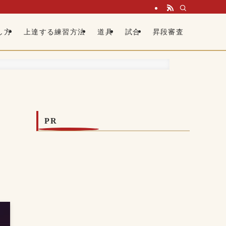
し方
上達する練習方法
道具
試合
昇段審査
PR