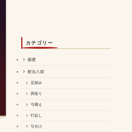
カテゴリー
基礎
射法八節
足踏み
胴造り
弓構え
打起し
引分け