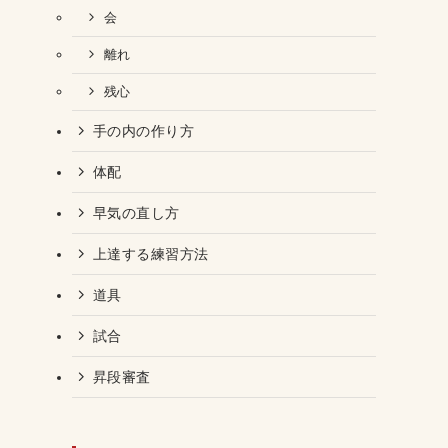
会
離れ
残心
手の内の作り方
体配
早気の直し方
上達する練習方法
道具
試合
昇段審査