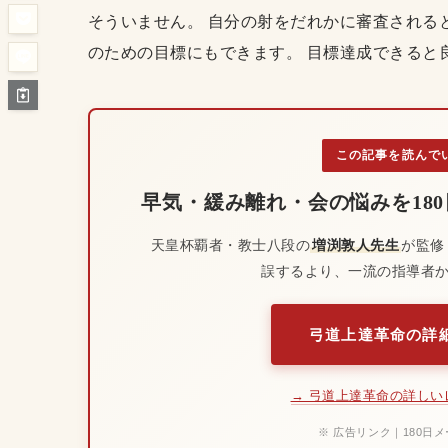
そういません。 自分の射をだれかに審査される
のための目標にもできます。 目標達成できると
この記事を読んで
早気・緩み離れ・会の悩みを18
天皇杯覇者・教士八段の
増渕敦人先生
が監修
誤するより、一流の指導者
弓道上達革命の詳細
→ 弓道上達革命の詳しい
※ 広告リンク｜180日