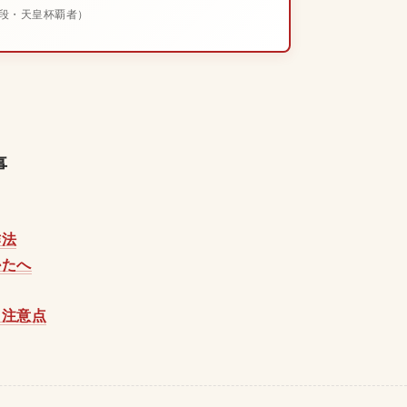
段・天皇杯覇者）
事
作法
かたへ
と注意点