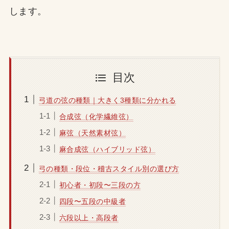
します。
目次
弓道の弦の種類｜大きく3種類に分かれる
合成弦（化学繊維弦）
麻弦（天然素材弦）
麻合成弦（ハイブリッド弦）
弓の種類・段位・稽古スタイル別の選び方
初心者・初段〜三段の方
四段〜五段の中級者
六段以上・高段者