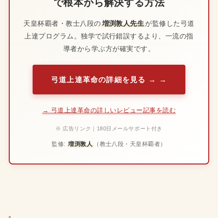
で根本から解決する方法
天皇杯覇者・教士八段の
増渕敦人先生
が監修した弓道
上達プログラム。独学で試行錯誤するより、一流の指
導者から学ぶ方が確実です。
弓道上達革命の詳細を見る →
→ 弓道上達革命の詳しいレビュー記事を読む
※ 広告リンク｜180日メールサポート付き
監修:
増渕敦人
（教士八段・天皇杯覇者）