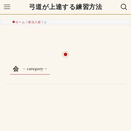
弓道が上達する練習方法
ホーム
射法八節
会
会
– category –