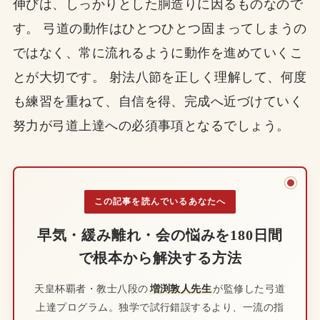
伸びは、しっかりとした胴造りに因るものなので
す。 弓道の動作はひとつひとつ固まってしまうの
ではなく、常に流れるように動作を進めていくこ
とが大切です。 射法八節を正しく理解して、何度
も練習を重ねて、自信を得、完成へ近づけていく
努力が弓道上達への必須事項となるでしょう。
この記事を読んでいるあなたへ
早気・緩み離れ・会の悩みを180日間
で根本から解決する方法
天皇杯覇者・教士八段の
増渕敦人先生
が監修した弓道
上達プログラム。独学で試行錯誤するより、一流の指