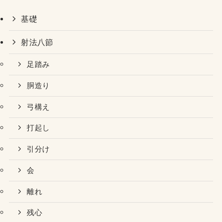
基礎
射法八節
足踏み
胴造り
弓構え
打起し
引分け
会
離れ
残心