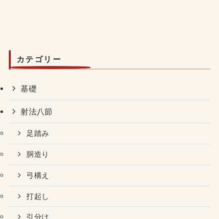
カテゴリー
基礎
射法八節
足踏み
胴造り
弓構え
打起し
引分け