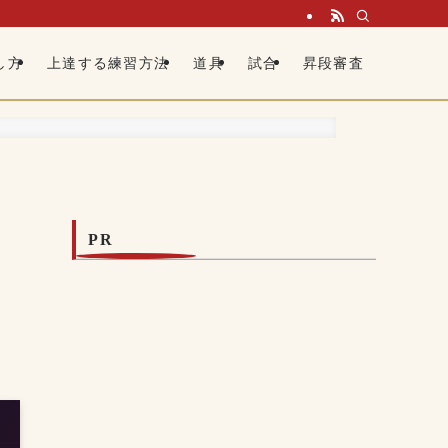
し方
上達する練習方法
道具
試合
昇段審査
PR