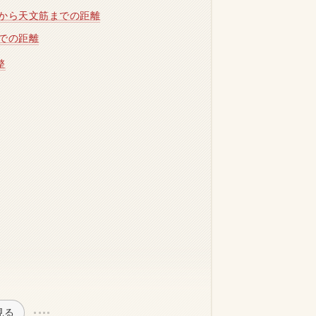
から天文筋までの距離
での距離
整
見る