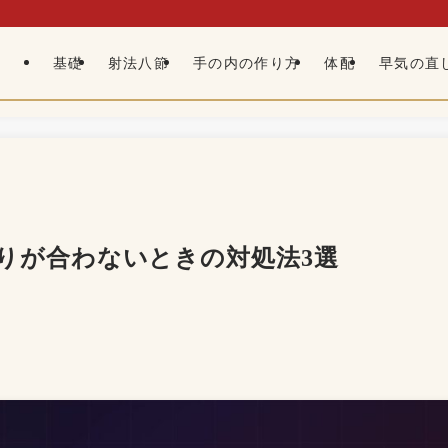
基礎
射法八節
手の内の作り方
体配
早気の直
りが合わないときの対処法3選