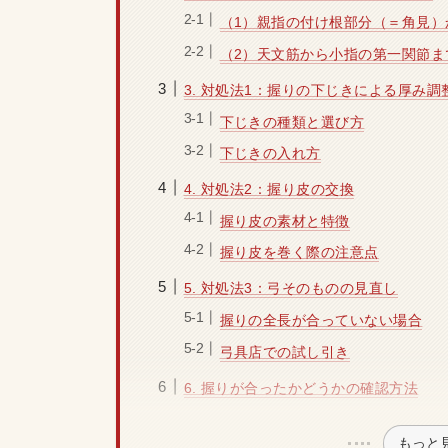
（1）親指の付け根部分（＝角見）
（2）天文筋から小指の第一関節ま
3. 対処法1：握りの下じきによる厚み調
下じきの種類と選び方
下じきの入れ方
4. 対処法2：握り皮の交換
握り皮の素材と特徴
握り皮を巻く際の注意点
5. 対処法3：弓そのものの見直し
握りの全長が合っていない場合
弓具店での試し引き
6. 握りが合ったかどうかの確認方法
もっと