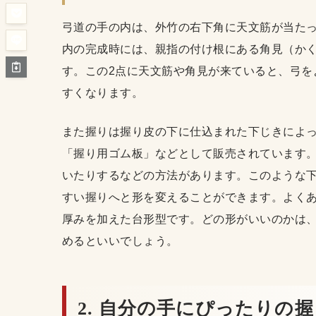
弓道の手の内は、外竹の右下角に天文筋が当た
内の完成時には、親指の付け根にある角見（か
す。この2点に天文筋や角見が来ていると、弓を
すくなります。
また握りは握り皮の下に仕込まれた下じきによ
「握り用ゴム板」などとして販売されています
いたりするなどの方法があります。このような
すい握りへと形を変えることができます。よく
厚みを加えた台形型です。どの形がいいのかは
めるといいでしょう。
2. 自分の手にぴったりの