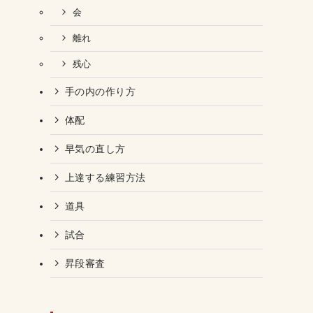
会
離れ
残心
手の内の作り方
体配
早気の直し方
上達する練習方法
道具
試合
昇段審査