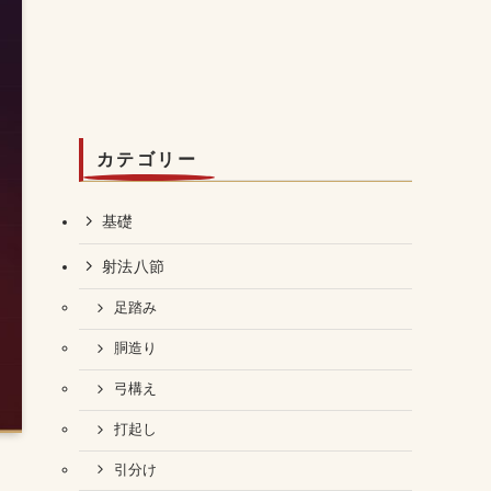
カテゴリー
基礎
射法八節
足踏み
胴造り
弓構え
打起し
引分け